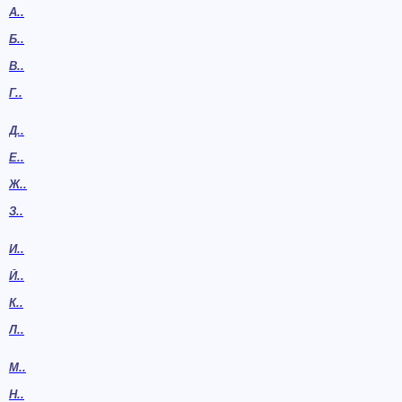
А..
Б..
В..
Г..
Д..
Е..
Ж..
З..
И..
Й..
К..
Л..
М..
Н..