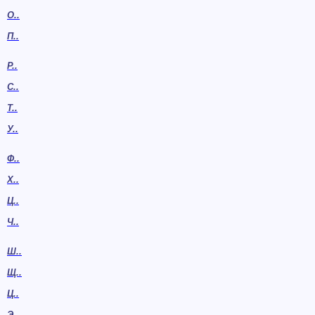
О..
П..
Р..
С..
Т..
У..
Ф..
Х..
Ц..
Ч..
Ш..
Щ..
Ц..
Э..